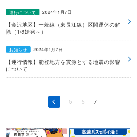
一般路線バス
2024年1月7日
運行について
【金沢地区】一般線（東長江線）区間運休の解
除（1/8始発～）
貸切バス
2024年1月7日
お知らせ
関連事業
【運行情報】能登地方を震源とする地震の影響
について
お知らせ
運行情報
お問い合わせ・Q&A
5
6
7
西日本JRバスについて