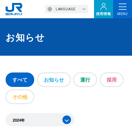
LANGUAGE
採用情報
MENU
お知らせ
トップページ
西バスの魅力
高速バス
すべて
お知らせ
運行
採用
その他
定期観光バス
おトクなきっぷ特集