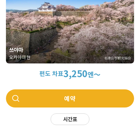
쓰야마
오카야마현
3,250
편도 차표
엔～
예약
시간표