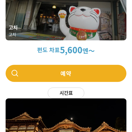
고치
고치
5,600
편도 차표
엔～
예약
시간표