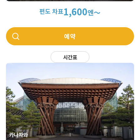
1,600
편도 차표
엔～
예약
시간표
카나자와