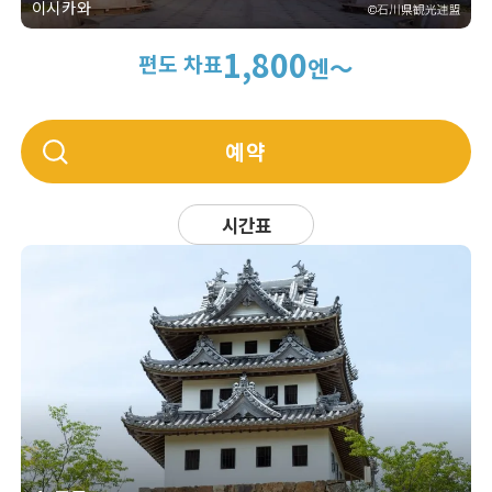
이시카와
1,800
편도 차표
엔～
예약
시간표