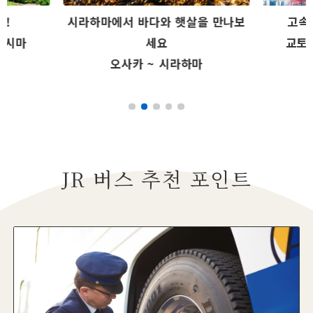
견!
시라하마에서 바다와 햇살을 만나보
고속
와지시마
세요
교토 
오사카 ~ 시라하마
JR 버스 추천 포인트