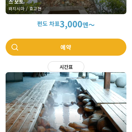
스 모토
와지시마 / 효고현
3,000
편도 차표
엔～
예약
시간표