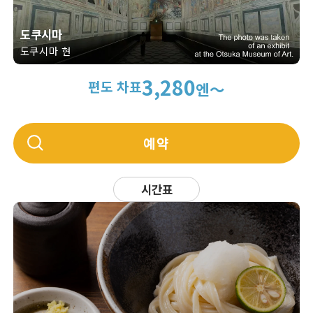
도쿠시마
도쿠시마 현
3,280
편도 차표
엔～
예약
시간표