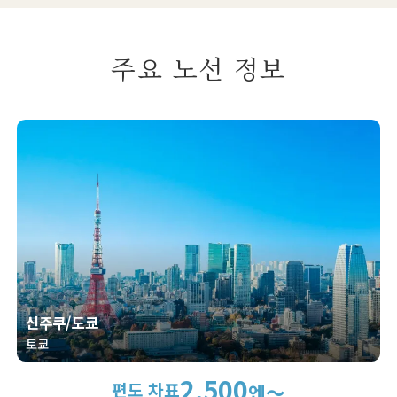
주요 노선 정보
신주쿠/도쿄
토쿄
2,500
편도 차표
엔～