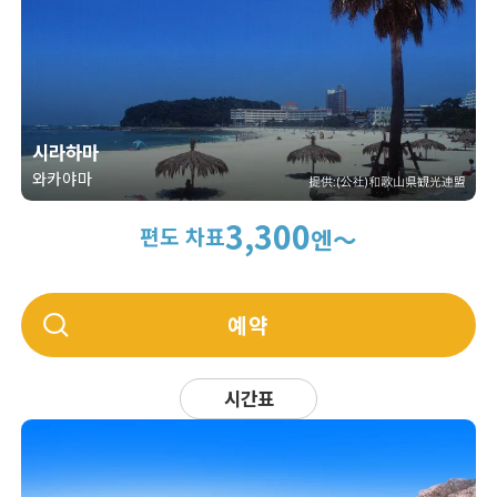
시라하마
와카야마
3,300
편도 차표
엔～
예약
시간표