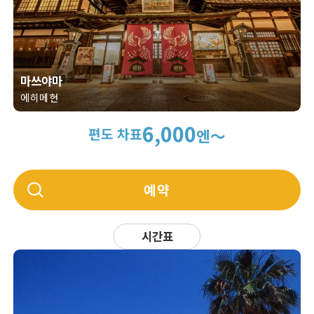
마쓰야마
에히메현
6,000
편도 차표
엔～
예약
시간표