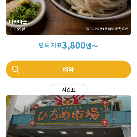
다카마쓰
가가와현
3,800
편도 차표
엔～
예약
시간표