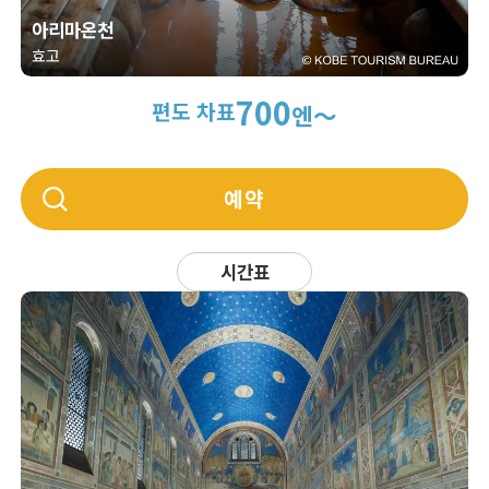
아리마온천
효고
700
편도 차표
엔～
예약
시간표