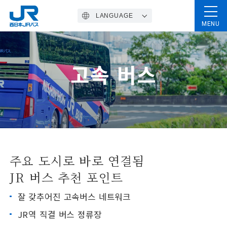
LANGUAGE
MENU
Home
고속 버스
고속 버스
패키지 티켓
주요 도시로 바로 연결됨
정기관광버스
JR 버스 추천 포인트
잘 갖추어진 고속버스 네트워크
일반 노선버스
JR역 직결 버스 정류장