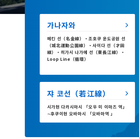
가나자와
메킨 선（名金線）・조호쿠 운도공원 선
（城北運動公園線）・사이다 선（才田
線）・히가시 나가에 선（東長江線）・
Loop Line（循環）
쟈 코선（若江線）
시가현 다카시마시 「오우 미 이마즈 역」
∼후쿠이현 오바마시 「오바마역 」