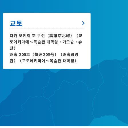
교토
다카 오케이 호 쿠선（高雄京北線）（교
토에키마에～목숨관 대학앞・가오슝・슈
잔）
쾌속 205호（快速205号）（쾌속립명
관）（교토에키마에～목숨관 대학앞）