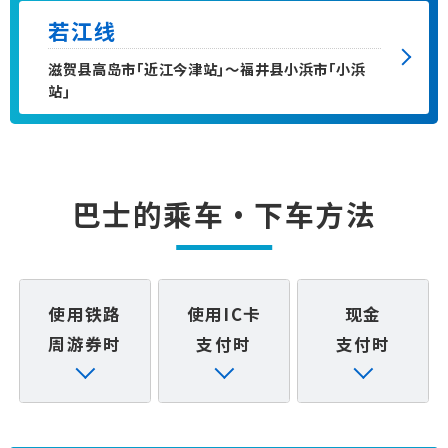
若江线
利用指南
滋贺县高岛市「近江今津站」～福井县小浜市「小浜
站」
关于西日本JR巴士
企业信息
咨询
巴士的乘车·下车方法
使用铁路
使用IC卡
现金
周游券时
支付时
支付时