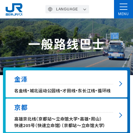
LANGUAGE
MENU
Home
一般路线巴士
高速巴士
金泽
套票
名金线・城北运动公园线・才田线・东长江线・循环线
定期观光巴士
京都
高雄京北线（京都站～立命馆大学・高雄・周山）
一般路线巴士
快速205号（快速立命馆）（京都站～立命馆大学）