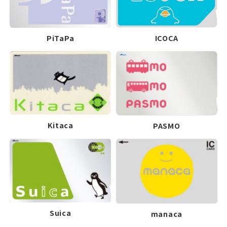
ICOCA
PiTaPa
Kitaca
PASMO
Suica
manaca