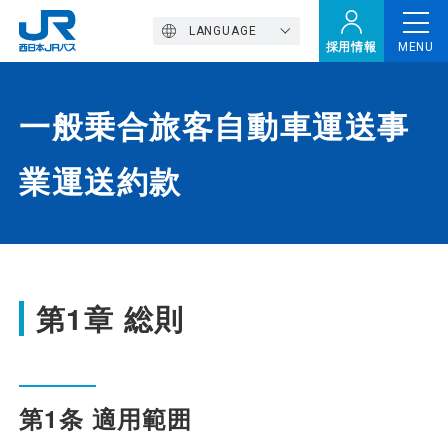
LANGUAGE
採用情報
MENU
一般乗合旅客自動車運送事
トップページ
業運送約款
西バスの魅力
高速バス
第1章 総則
定期観光バス
第1条 適用範囲
おトクなきっぷ特集