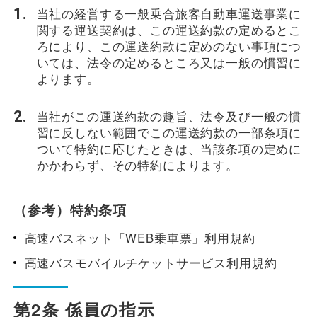
当社の経営する一般乗合旅客自動車運送事業に
一般路線バス
関する運送契約は、この運送約款の定めるとこ
ろにより、この運送約款に定めのない事項につ
いては、法令の定めるところ又は一般の慣習に
よります。
貸切バス
当社がこの運送約款の趣旨、法令及び一般の慣
関連事業
習に反しない範囲でこの運送約款の一部条項に
ついて特約に応じたときは、当該条項の定めに
かかわらず、その特約によります。
お知らせ
運行情報
（参考）特約条項
お問い合わせ・Q&A
高速バスネット「WEB乗車票」利用規約
高速バスモバイルチケットサービス利用規約
西日本JRバスについて
第2条 係員の指示