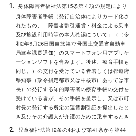
身体障害者福祉法第15条第４項の規定により
身体障害者手帳（発行自治体によりカード化さ
れたもの、「障害者割引運賃・料金による乗車
及び施設利用時等の本人確認について」（（令
和2年6月26日国自旅第77号国土交通省自動車
局旅客課長通知）のスマートフォン用アプリケ
ーションソフトを含みます。後述、療育手帳も
同じ。）の交付を受けている者若しくは都道府
県知事（政令指定都市又は中核市にあっては市
長）の発行する知的障害者の療育手帳の交付を
受けている者が、その手帳を呈示し、又は市町
村長の発行する所定の運賃割引証を提出したと
き及びその介護人が介護のために乗車するとき
児童福祉法第12条の4および第41条から第44