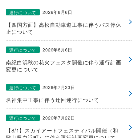
一般路線バス
2026年8月6日
運行について
【四国方面】高松自動車道工事に伴うバス停休
止について
貸切バス
2026年8月6日
運行について
関連事業
南紀白浜秋の花火フェスタ開催に伴う運行計画
変更について
お知らせ
運行情報
2026年7月23日
運行について
名神集中工事に伴う迂回運行について
お問い合わせ・Q&A
2026年7月22日
運行について
西日本JRバスについて
【8/1】スカイアートフェスティバル開催（和
歌山県白浜町）に伴う運行計画変更について