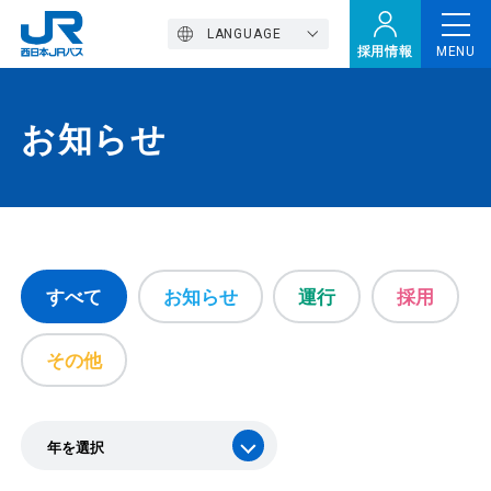
LANGUAGE
採用情報
MENU
お知らせ
トップページ
西バスの魅力
高速バス
すべて
お知らせ
運行
採用
その他
定期観光バス
おトクなきっぷ特集