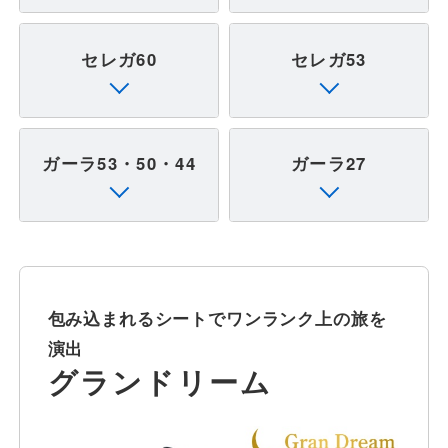
一般路線バス
セレガ60
セレガ53
貸切バス
ガーラ53・50・44
ガーラ27
関連事業
お知らせ
運行情報
包み込まれるシートでワンランク上の旅を
お問い合わせ・Q&A
演出
グランドリーム
西日本JRバスについて