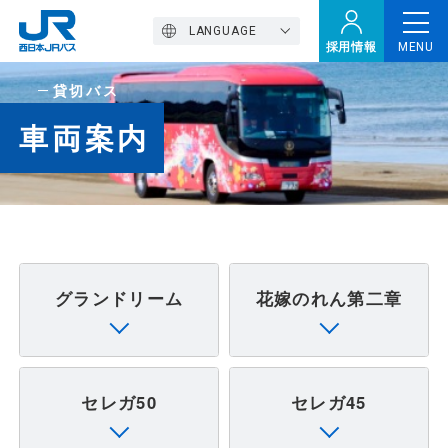
LANGUAGE
採用情報
MENU
貸切バス
トップページ
車両案内
西バスの魅力
高速バス
グランドリーム
花嫁のれん第二章
定期観光バス
セレガ50
セレガ45
おトクなきっぷ特集