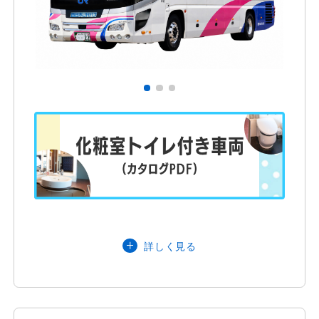
石川県・富山県（小矢部市・南砺
市）
営業エリア
インバウンドのお客様は北陸信越運輸局
管内配車可能
定員
50名
（正座席40名＋補助席10名）
詳しく見る
主な装備品