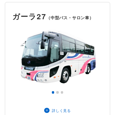
ガーラ（53）：53名
（正座席44名＋補助席9名）
ガーラ27
（中型バス・サロン車）
ガーラ（50）：50名
定員
（正座席40名＋補助席10名）
ガーラ（44）：44名
（正座席44名＋補助席なし）
主な装備品
石川県・富山県（小矢部市・南砺
詳しく見る
市）
営業エリア