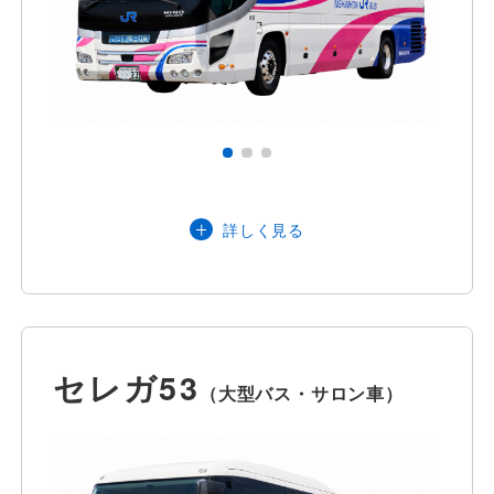
大阪府・京都府
営業エリア
詳しく見る
インバウンドのお客様は近畿運輸局管内
配車可能
定員
60名
（正座席49名＋補助席11名）
セレガ53
（大型バス・サロン車）
主な装備品
※ wi-fiをご利用いただけます。お気軽に