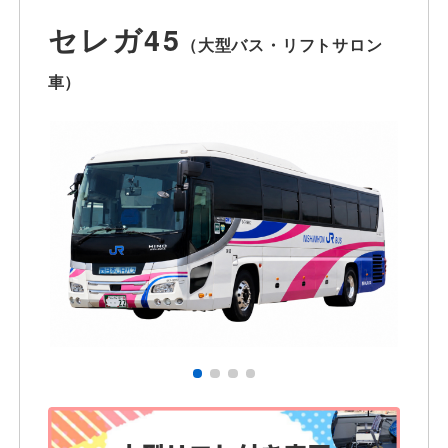
※ wi-fiをご利用いただけます。お気軽に
お声がけください。（数に限りがありま
セレガ45
す。）
（大型バス・リフトサロン
車）
大阪府
営業エリア
車いすを含む団体様・インバウンドのお