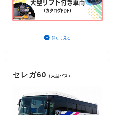
客様は近畿運輸局管内配車可能
最大45名
定員
（詳細はシートマップをご参照くださ
い）
詳しく見る
主な装備品
※ wi-fiをご利用いただけます。お気軽に
セレガ60
お声がけください。（数に限りがありま
（大型バス）
す。）