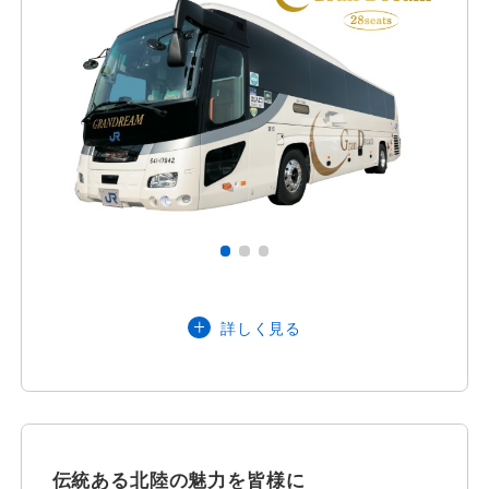
安全安心への
会社案内
採用情報
取組み
大阪府・石川県・富山県（小矢部
詳しく見る
市・南砺市）
営業エリア
インバウンドのお客様は近畿運輸局管内
及び北陸信越運輸局管内配車可能
定員
28名
伝統ある北陸の魅力を皆様に