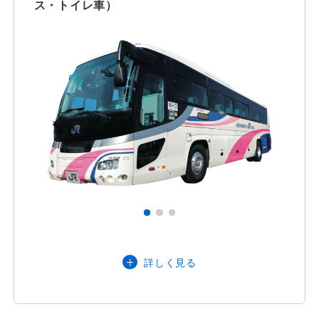
ス・トイレ車）
主な装備品
※ wi-fiをご利用いただけます。お気軽に
お声がけください。（数に限りがありま
す。）
石川県・富山県（小矢部市・南砺
詳しく見る
市）・京都府・大阪府
営業エリア
インバウンドのお客様は近畿運輸局管内
および北陸信越運輸局管内配車可能