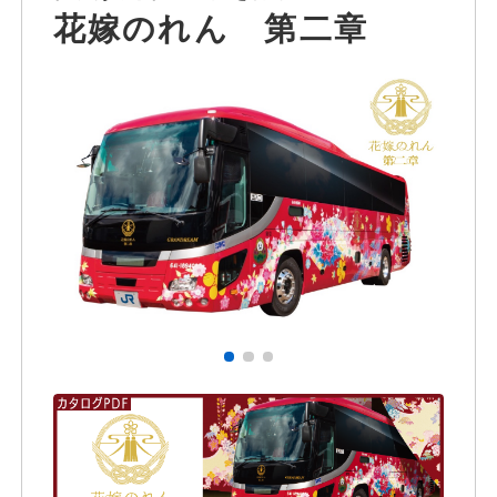
花嫁のれん 第二章
主な装備品
石川県・富山県（小矢部市・南砺
市）
営業エリア
インバウンドのお客様は北陸信越運輸局
管内配車可能