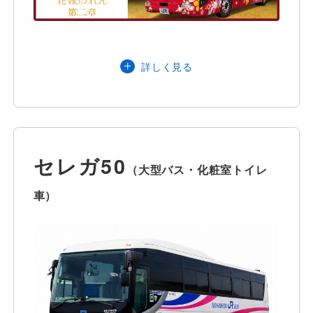
定員
28名
詳しく見る
主な装備品
セレガ50
（大型バス・化粧室トイレ
車）