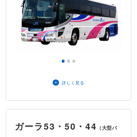
お声がけください。（数に限りがありま
す。）
石川県・富山県（小矢部市・南砺
詳しく見る
市）・京都府
営業エリア
インバウンドのお客様は近畿運輸局管内
および北陸信越運輸局管内配車可能
定員
53名
（正座席45名＋補助席8名）
ガーラ53・50・44
（大型バ