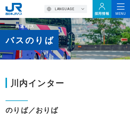
LANGUAGE
採用情報
MENU
高速バス
トップページ
バスのりば
西バスの魅力
高速バス
川内インター
定期観光バス
のりば／おりば
おトクなきっぷ特集