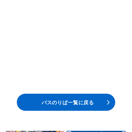
一般路線バス
貸切バス
関連事業
お知らせ
運行情報
お問い合わせ・Q&A
バスのりば一覧に戻る
西日本JRバスについて