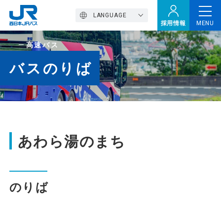
LANGUAGE
採用情報
MENU
高速バス
トップページ
バスのりば
西バスの魅力
高速バス
あわら湯のまち
定期観光バス
のりば
おトクなきっぷ特集