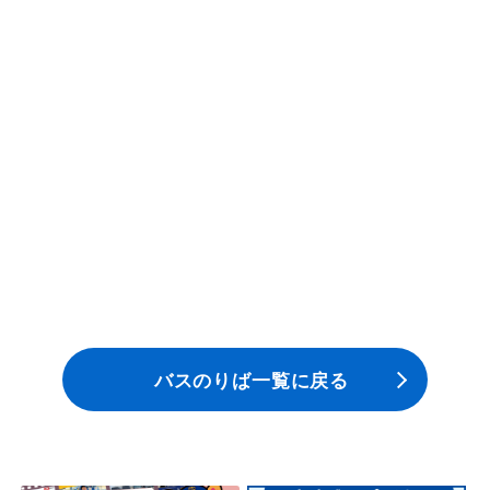
一般路線バス
貸切バス
関連事業
お知らせ
運行情報
お問い合わせ・Q&A
バスのりば一覧に戻る
西日本JRバスについて