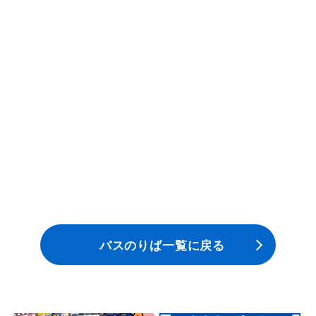
一般路線バス
貸切バス
関連事業
お知らせ
運行情報
お問い合わせ・Q&A
バスのりば一覧に戻る
西日本JRバスについて