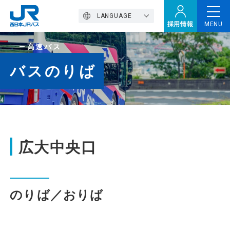
LANGUAGE
採用情報
MENU
高速バス
トップページ
バスのりば
西バスの魅力
高速バス
広大中央口
定期観光バス
のりば／おりば
おトクなきっぷ特集