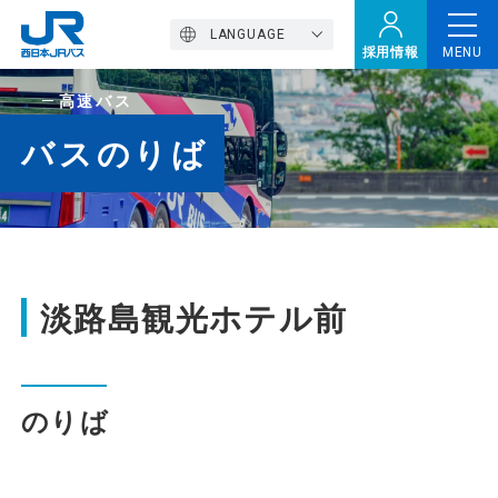
LANGUAGE
採用情報
MENU
高速バス
トップページ
バスのりば
西バスの魅力
高速バス
淡路島観光ホテル前
定期観光バス
のりば
おトクなきっぷ特集