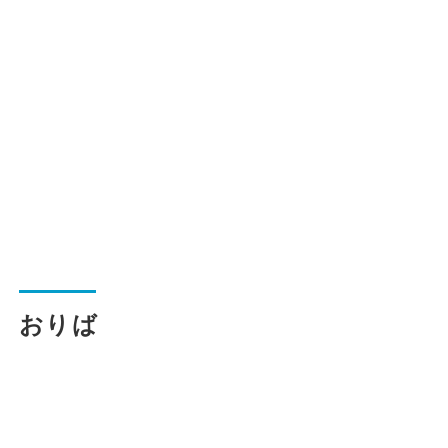
一般路線バス
貸切バス
関連事業
お知らせ
運行情報
おりば
お問い合わせ・Q&A
西日本JRバスについて