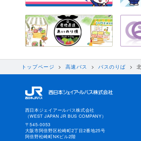
トップページ
高速バス
バスのりば
西日本ジェイアールバス株式会社
（WEST JAPAN JR BUS COMPANY）
〒545-0053
大阪市阿倍野区松崎町2丁目2番地25号
阿倍野松崎町NKビル2階