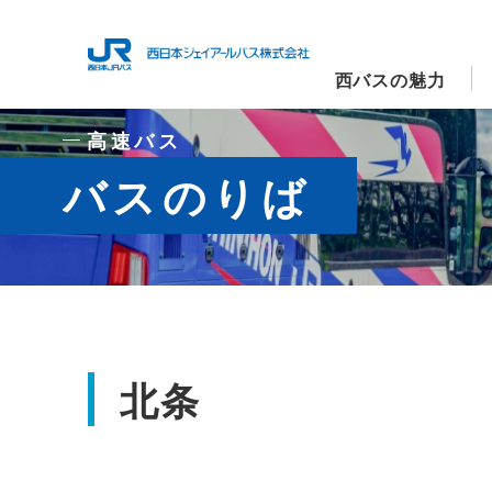
西バスの魅力
高速バス
バスのりば
北条