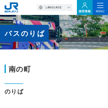
LANGUAGE
採用情報
MENU
高速バス
トップページ
バスのりば
西バスの魅力
高速バス
南の町
定期観光バス
のりば
おトクなきっぷ特集