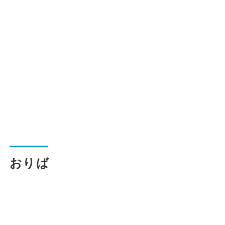
一般路線バス
貸切バス
関連事業
お知らせ
運行情報
おりば
お問い合わせ・Q&A
西日本JRバスについて