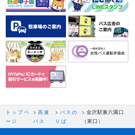
金沢駅兼六園口
トップペ
高速
バスの
（東口）
ージ
バス
りば