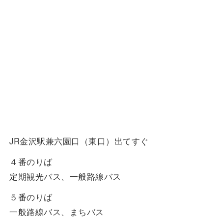
一般路線バス
貸切バス
関連事業
お知らせ
運行情報
JR金沢駅兼六園口（東口）出てすぐ
お問い合わせ・Q&A
４番のりば
定期観光バス、一般路線バス
西日本JRバスについて
５番のりば
一般路線バス、まちバス