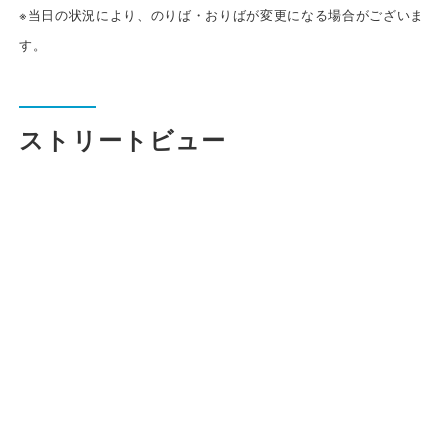
安全安心への
※当日の状況により、のりば・おりばが変更になる場合がございま
会社案内
採用情報
取組み
す。
ストリートビュー