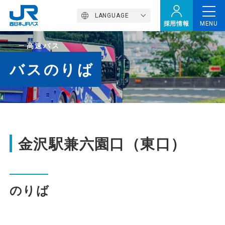
LANGUAGE
採用情報
MENU
高速バス
トップページ
バスのりば
西バスの魅力
高速バス
金沢駅兼六園口（東口）
定期観光バス
のりば
おトクなきっぷ特集