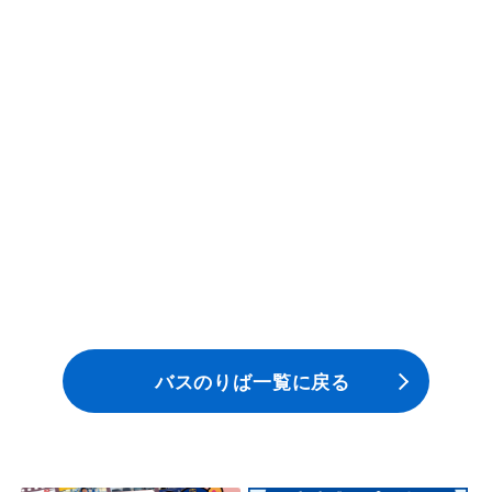
一般路線バス
貸切バス
関連事業
お知らせ
運行情報
お問い合わせ・Q&A
バスのりば一覧に戻る
西日本JRバスについて