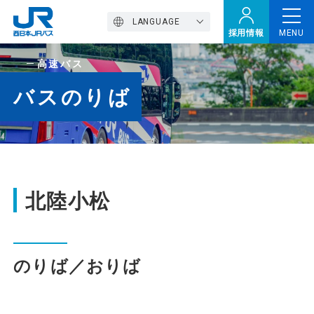
LANGUAGE
採用情報
MENU
高速バス
トップページ
バスのりば
西バスの魅力
高速バス
北陸小松
定期観光バス
のりば／おりば
おトクなきっぷ特集