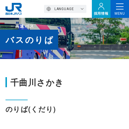
LANGUAGE
採用情報
MENU
高速バス
トップページ
バスのりば
西バスの魅力
高速バス
千曲川さかき
定期観光バス
のりば(くだり)
おトクなきっぷ特集