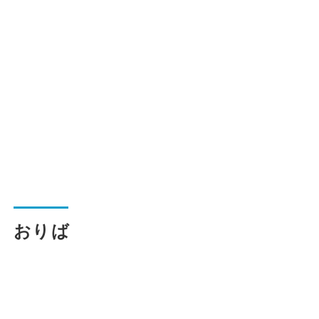
一般路線バス
貸切バス
関連事業
お知らせ
運行情報
おりば
お問い合わせ・Q&A
西日本JRバスについて