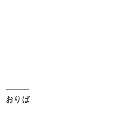
一般路線バス
貸切バス
関連事業
お知らせ
運行情報
おりば
お問い合わせ・Q&A
西日本JRバスについて