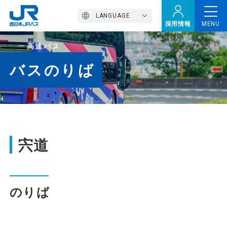
LANGUAGE
採用情報
MENU
高速バス
トップページ
バスのりば
西バスの魅力
高速バス
宍道
定期観光バス
のりば
おトクなきっぷ特集