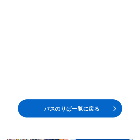
一般路線バス
貸切バス
関連事業
お知らせ
運行情報
お問い合わせ・Q&A
バスのりば一覧に戻る
西日本JRバスについて