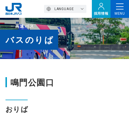
LANGUAGE
採用情報
MENU
高速バス
トップページ
バスのりば
西バスの魅力
高速バス
鳴門公園口
定期観光バス
おりば
おトクなきっぷ特集