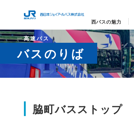
西バスの魅力
高速バス
バスのりば
脇町バスストップ