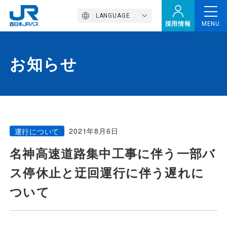
LANGUAGE
採用情報
MENU
お知らせ
トップページ
西バスの魅力
2021年8月6日
運行について
高速バス
名神高速道路集中工事に伴う一部バ
ス停休止と迂回運行に伴う遅れに
定期観光バス
ついて
おトクなきっぷ特集