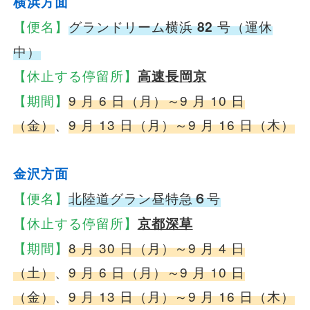
横浜方面
安全安心への
会社案内
採用情報
取組み
【便名】
グランドリーム横浜
82
号（運休
中）
【休止する停留所】
高速長岡京
【期間】
9 月 6 日（月）～9 月 10 日
（金）
、
9 月 13 日（月）～9 月 16 日（木）
金沢方面
【便名】
北陸道グラン昼特急
６
号
【休止する停留所】
京都深草
【期間】
8 月 30 日（月）～9 月 4 日
（土）
、
9 月 6 日（月）～9 月 10 日
（金）
、
9 月 13 日（月）～9 月 16 日（木）