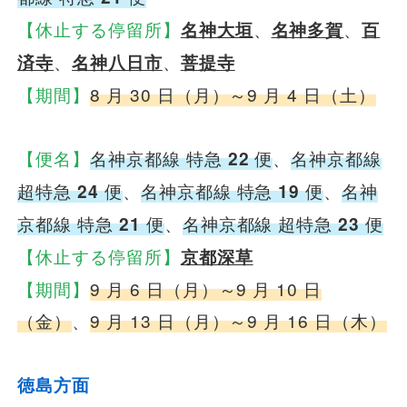
【休止する停留所】
名神大垣
、
名神多賀
、
百
済寺
、
名神八日市
、
菩提寺
【期間】
8 月 30 日（月）～9 月 4 日（土）
【便名】
名神京都線 特急
22
便
、
名神京都線
超特急
24
便
、
名神京都線 特急
19
便
、
名神
京都線 特急
21
便
、
名神京都線 超特急
23
便
【休止する停留所】
京都深草
【期間】
9 月 6 日（月）～9 月 10 日
（金）
、
9 月 13 日（月）～9 月 16 日（木）
徳島方面