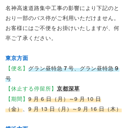
名神高速道路集中工事の影響により下記のと
一般路線バス
おり一部のバス停がご利用いただけません。
お客様にはご不便をお掛けいたしますが、何
貸切バス
卒ご了承ください。
関連事業
東京方面
【便名】
グラン昼特急
７
号、グラン昼特急
９
号
お知らせ
運行情報
【休止する停留所】
京都深草
お問い合わせ・Q&A
【期間】
9 月 6 日（月）～9 月 10 日
（金）
、
9 月 13 日（月）～9 月 16 日（木）
西日本JRバスについて