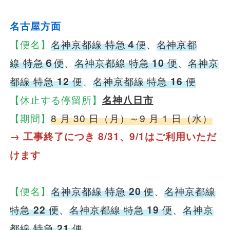
名古屋方面
【便名】
名神京都線 特急
４
便
、
名神京都
線 特急
６
便
、
名神京都線 特急
10
便
、
名神京
都線 特急
12
便
、
名神京都線 特急
16
便
【休止する停留所】
名神八日市
【期間】
8 月 30 日（月）～9 月 1 日（水）
→ 工事終了につき 8/31、9/1はご利用いただ
けます
【便名】
名神京都線 特急
20
便
、
名神京都線
特急
22
便
、
名神京都線 特急
19
便
、
名神京
都線 特急
21
便