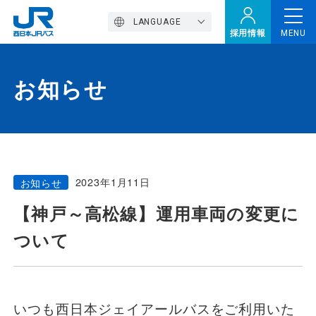
LANGUAGE
採用情報
MENU
お知らせ
トップページ
西バスの魅力
2023年1月11日
お知らせ
高速バス
【神戸～高松線】運用車両の変更に
ついて
定期観光バス
おトクなきっぷ特集
いつも西日本ジェイアールバスをご利用いた