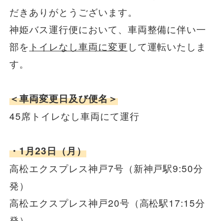
だきありがとうございます。
一般路線バス
神姫バス運行便において、車両整備に伴い一
部を
トイレなし車両に変更
して運転いたしま
貸切バス
す。
関連事業
＜車両変更日及び便名＞
45席トイレなし車両にて運行
お知らせ
運行情報
・1月23日（月）
お問い合わせ・Q&A
高松エクスプレス神戸7号（新神戸駅9:50分
発）
西日本JRバスについて
高松エクスプレス神戸20号（高松駅17:15分
発）