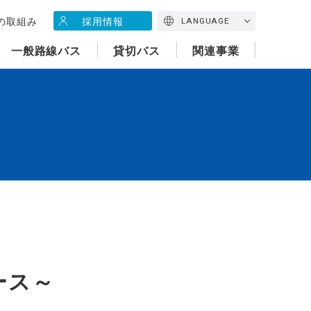
の取組み
採用情報
LANGUAGE
一般路線バス
貸切バス
関連事業
ース～