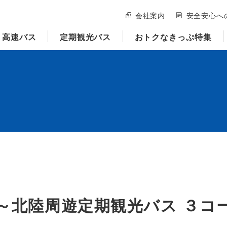
会社案内
安全安心へ
高速バス
定期観光バス
おトクなきっぷ特集
～北陸周遊定期観光バス ３コ