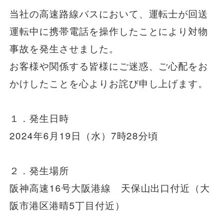
当社の高速路線バスにおいて、運転士が回送
一般路線バス
運転中に携帯電話を操作したことにより対物
事故を発生させました。
貸切バス
お客様や関係する皆様にご迷惑、ご心配をお
かけしたことを心よりお詫び申し上げます。
関連事業
１．発生日時
2024年6月19日（水）7時28分頃
お知らせ
運行情報
お問い合わせ・Q&A
２．発生場所
阪神高速16号大阪港線 天保山出口付近（大
西日本JRバスについて
阪市港区港晴5丁目付近）