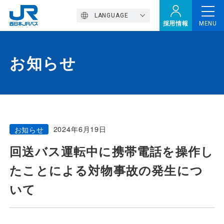
LANGUAGE
採用情報
MENU
お知らせ
トップページ
西バスの魅力
2024年6月19日
お知らせ
高速バス
回送バス運転中に携帯電話を操作し
たことによる対物事故の発生につ
定期観光バス
いて
おトクなきっぷ特集