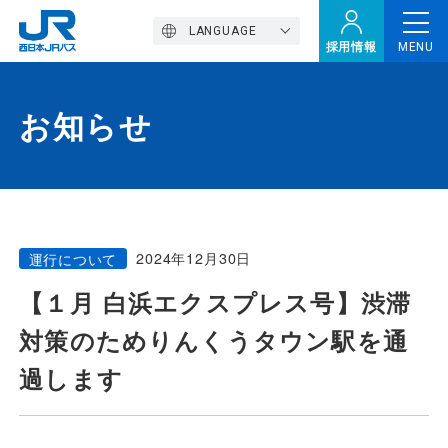
LANGUAGE
採用情報
MENU
お知らせ
トップページ
西バスの魅力
2024年12月30日
運行について
高速バス
【１月 白浜エクスプレス号】渋滞
対策のためりんくうタウン駅を通
定期観光バス
過します
おトクなきっぷ特集