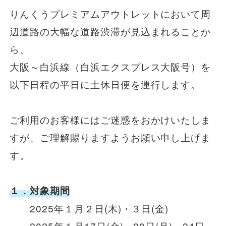
りんくうプレミアムアウトレットにおいて周
一般路線バス
辺道路の大幅な道路渋滞が見込まれることか
ら、
貸切バス
大阪～白浜線（白浜エクスプレス大阪号）を
以下日程の平日に土休日便を運行します。
関連事業
ご利用のお客様にはご迷惑をおかけいたしま
すが、ご理解賜りますようお願い申し上げま
お知らせ
運行情報
す。
お問い合わせ・Q&A
１．対象期間
西日本JRバスについて
2025年１月２日(木)・３日(金)
2025年１月17日(金)・20日(月)～24日