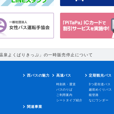
馬温泉よくばりきっぷ」の一時販売停止について
西バスの魅力
高速バス
定期観光バス
時刻表・運賃
3つ星街道バス
バスのりば
越前めぐりバス
ご利用案内
能登路
シートタイプ紹介
なにワンダー
関連事業