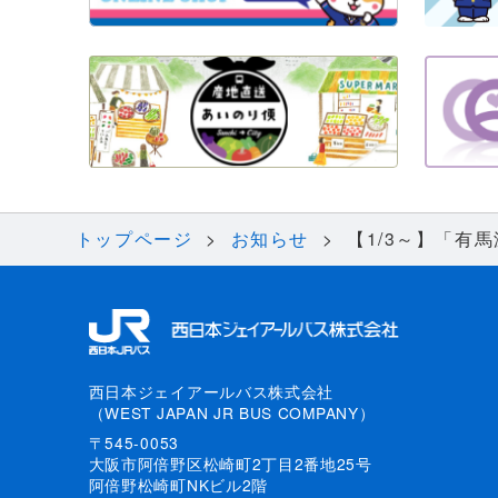
トップページ
お知らせ
【1/3～】「有
西日本ジェイアールバス株式会社
（WEST JAPAN JR BUS COMPANY）
〒545-0053
大阪市阿倍野区松崎町2丁目2番地25号
阿倍野松崎町NKビル2階