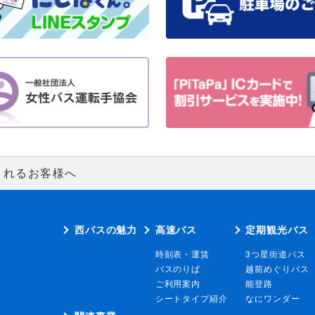
されるお客様へ
西バスの魅力
高速バス
定期観光バス
時刻表・運賃
3つ星街道バス
バスのりば
越前めぐりバス
ご利用案内
能登路
シートタイプ紹介
なにワンダー