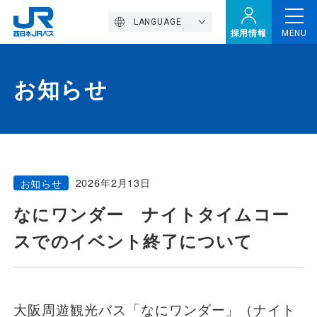
LANGUAGE
採用情報
MENU
お知らせ
トップページ
西バスの魅力
2026年2月13日
お知らせ
高速バス
なにワンダー ナイトタイムコー
スでのイベント終了について
定期観光バス
おトクなきっぷ特集
大阪周遊観光バス「なにワンダー」（ナイト