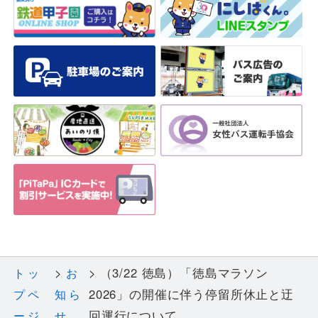
（3/22 徳島）「徳島マラソン
トッ
お
2026」の開催に伴う停留所休止と迂
プペ
知ら
回運行について
ージ
せ