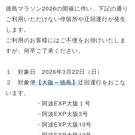
徳島マラソン2026の開催に伴い、下記の通り
一般路線バス
ご利用いただけない停留所や迂回運行が発生
します。
貸切バス
ご利用のお客様にはご不便をお掛けいたしま
すが、何卒ご了承ください。
関連事業
１ 対象日 2026年3月22日（日）
２ 対象便
【大阪～徳島】
迂回運行をおこな
お知らせ
運行情報
います。
お問い合わせ・Q&A
・阿波EXP大阪１号
・阿波EXP大阪3号
西日本JRバスについて
・阿波EXP大阪10号
・阿波EXP大阪12号