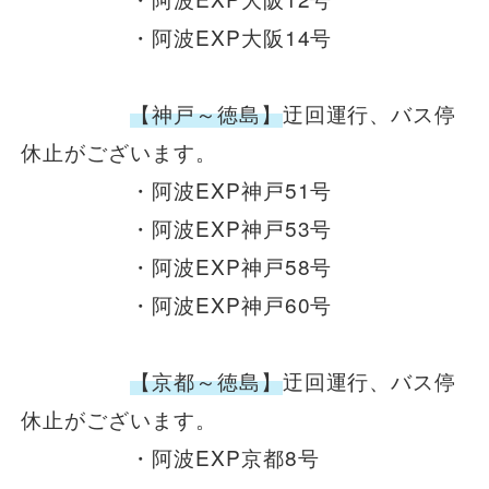
安全安心への
会社案内
採用情報
取組み
・阿波EXP大阪14号
【神戸～徳島】
迂回運行、バス停
休止がございます。
・阿波EXP神戸51号
・阿波EXP神戸53号
・阿波EXP神戸58号
・阿波EXP神戸60号
【京都～徳島】
迂回運行、バス停
休止がございます。
・阿波EXP京都8号