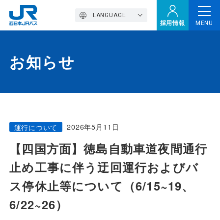
LANGUAGE
採用情報
MENU
お知らせ
トップページ
西バスの魅力
2026年5月11日
運行について
高速バス
【四国方面】徳島自動車道夜間通行
止め工事に伴う迂回運行およびバ
定期観光バス
ス停休止等について（6/15~19、
6/22~26）
おトクなきっぷ特集