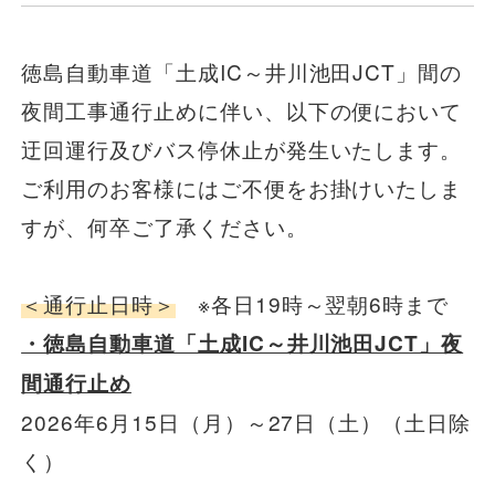
一般路線バス
徳島自動車道「土成IC～井川池田JCT」間の
夜間工事通行止めに伴い、以下の便において
貸切バス
迂回運行及びバス停休止が発生いたします。
ご利用のお客様にはご不便をお掛けいたしま
関連事業
すが、何卒ご了承ください。
＜通行止日時＞
※各日19時～翌朝6時まで
お知らせ
運行情報
・徳島自動車道「土成IC～井川池田JCT」夜
お問い合わせ・Q&A
間通行止め
2026年6月15日（月）～27日（土）（土日除
西日本JRバスについて
く）