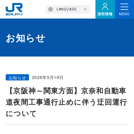
LANGUAGE
採用情報
MENU
お知らせ
トップページ
西バスの魅力
2026年5月19日
お知らせ
高速バス
【京阪神～関東方面】京奈和自動車
道夜間工事通行止めに伴う迂回運行
定期観光バス
について
おトクなきっぷ特集