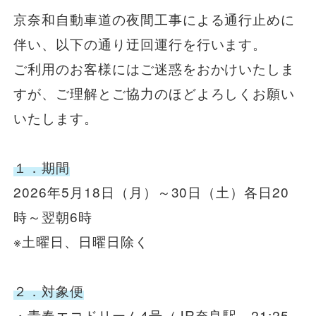
京奈和自動車道の夜間工事による通行止めに
一般路線バス
伴い、以下の通り迂回運行を行います。
ご利用のお客様にはご迷惑をおかけいたしま
貸切バス
すが、ご理解とご協力のほどよろしくお願い
いたします。
関連事業
１．期間
2026年5月18日（月）～30日（土）各日20
お知らせ
運行情報
時～翌朝6時
お問い合わせ・Q&A
※土曜日、日曜日除く
西日本JRバスについて
２．対象便
・青春エコドリーム4号（JR奈良駅 21:25