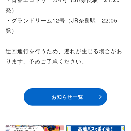
安全安心への
会社案内
採用情報
取組み
発）
・グランドリーム12号（JR奈良駅 22:05
発）
迂回運行を行うため、遅れが生じる場合があ
ります。予めご了承ください。
お知らせ一覧