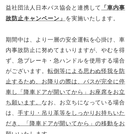
益社団法人日本バス協会と連携して
「車内事
一般路線バス
故防止キャンペーン」
を実施いたします。
貸切バス
期間中は、より一層の安全運転を心掛け、車
内事故防止に努めてまいりますが、やむを得
関連事業
ず、急ブレーキ・急ハンドルを使用する場合
がございます。
転倒等による思わぬ怪我を防
止するため、お降りの際は、バスが完全に停
お知らせ
運行情報
車し「降車ドアが開いてから」お座席をお立
お問い合わせ・Q&A
ち願います。
なお、お立ちになっている場合
は、
手すり・吊り革等をしっかりお持ちいた
西日本JRバスについて
だき、「降車ドアが開いてから」の移動をお
願いいたします。