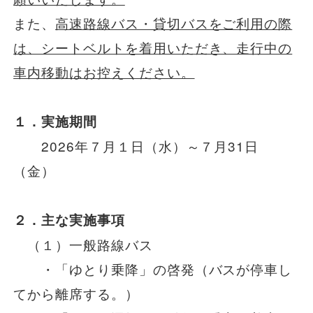
安全安心への
会社案内
採用情報
取組み
また、
高速路線バス・貸切バスをご利用の際
は、シートベルトを着用いただき、走行中の
車内移動はお控えください。
１．実施期間
2026年７月１日（水）～７月31日
（金）
２．主な実施事項
（１）一般路線バス
・「ゆとり乗降」の啓発（バスが停車し
てから離席する。）