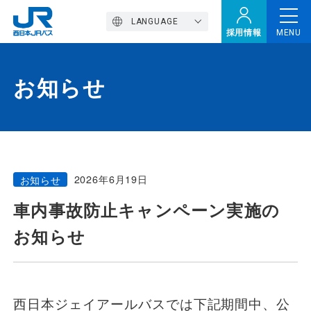
LANGUAGE
採用情報
MENU
お知らせ
トップページ
西バスの魅力
2026年6月19日
お知らせ
高速バス
車内事故防止キャンペーン実施の
お知らせ
定期観光バス
おトクなきっぷ特集
西日本ジェイアールバスでは下記期間中、公