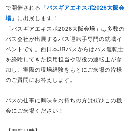
で開催される
「バスギアエキスポ2026大阪会
一般路線バス
場」
に出展します！
「バスギアエキスポ2026大阪会場」は多数の
貸切バス
バス会社が出展するバス運転手専門の就職イ
ベントです。西日本JRバスからはバス運転士
関連事業
を経験してきた採用担当や現役の運転士が参
加し、実際の現場経験をもとにご来場の皆様
のご質問にお答えします。
お知らせ
運行情報
お問い合わせ・Q&A
バスの仕事に興味をお持ちの方はぜひこの機
会にご来場ください！
西日本JRバスについて
【
開催日時
】