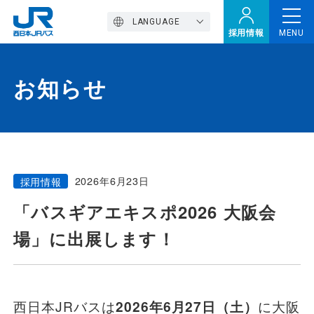
LANGUAGE
採用情報
MENU
お知らせ
トップページ
西バスの魅力
2026年6月23日
採用情報
高速バス
「バスギアエキスポ2026 大阪会
場」に出展します！
定期観光バス
おトクなきっぷ特集
西日本JRバスは
2026年6月27日（土）
に大阪