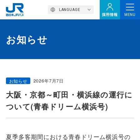
LANGUAGE
採用情報
MENU
お知らせ
トップページ
西バスの魅力
2026年7月7日
お知らせ
高速バス
大阪・京都～町田・横浜線の運行に
ついて(青春ドリーム横浜号)
定期観光バス
おトクなきっぷ特集
夏季多客期間における青春ドリーム横浜号の