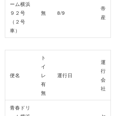
ーム横浜
帝
９２号
無
8/9
産
（２号
車）
ト
運
イ
行
便名
レ
運行日
会
有
社
無
青春ドリ