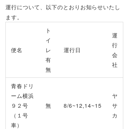
運行について、以下のとおりお知らせいたし
一般路線バス
ます。
ト
貸切バス
運
イ
行
便名
レ
運行日
関連事業
会
有
社
無
お知らせ
運行情報
青春ドリ
お問い合わせ・Q&A
ーム横浜
ヤ
９２号
無
8/6~12,14~15
サ
（１号
カ
西日本JRバスについて
車）