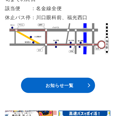
安全安心への
会社案内
採用情報
該当便 ：名金線全便
取組み
休止バス停：川口眼科前、福光西口
お知らせ一覧