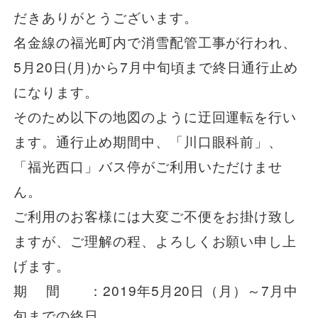
だきありがとうございます。
一般路線バス
名金線の福光町内で消雪配管工事が行われ、
5月20日(月)から7月中旬頃まで終日通行止め
貸切バス
になります。
そのため以下の地図のように迂回運転を行い
関連事業
ます。通行止め期間中、「川口眼科前」、
「福光西口」バス停がご利用いただけませ
ん。
お知らせ
運行情報
ご利用のお客様には大変ご不便をお掛け致し
お問い合わせ・Q&A
ますが、ご理解の程、よろしくお願い申し上
げます。
西日本JRバスについて
期 間 ：2019年5月20日（月）～7月中
旬までの終日