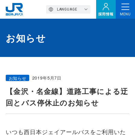
LANGUAGE
採用情報
MENU
お知らせ
トップページ
西バスの魅力
2019年5月7日
お知らせ
高速バス
【金沢・名金線】道路工事による迂
回とバス停休止のお知らせ
定期観光バス
おトクなきっぷ特集
いつも西日本ジェイアールバスをご利用いた