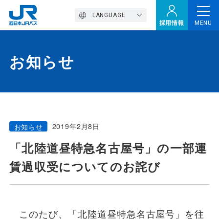
LANGUAGE
採用情報
MENU
お知らせ
トップページ
西バスの魅力
2019年2月8日
お知らせ
高速バス
「北陸道昼特急名古屋号」の一部運
賃過収受についてのお詫び
定期観光バス
おトクなきっぷ特集
このたび、「北陸道昼特急名古屋号」を往