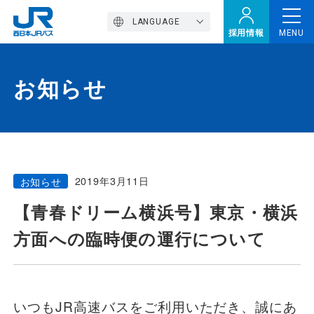
LANGUAGE
採用情報
MENU
お知らせ
トップページ
西バスの魅力
2019年3月11日
お知らせ
高速バス
【青春ドリーム横浜号】東京・横浜
方面への臨時便の運行について
定期観光バス
おトクなきっぷ特集
いつもJR高速バスをご利用いただき、誠にあ