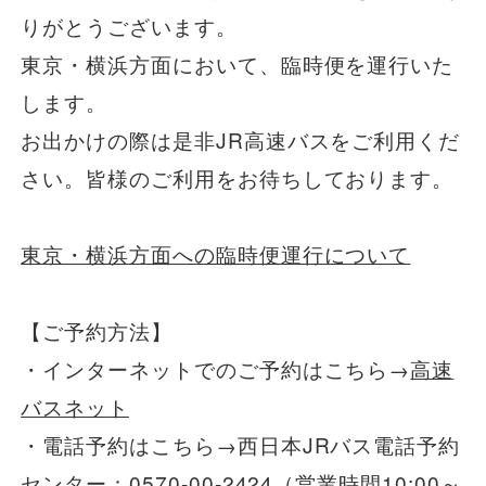
りがとうございます。
一般路線バス
東京・横浜方面において、臨時便を運行いた
します。
貸切バス
お出かけの際は是非JR高速バスをご利用くだ
さい。皆様のご利用をお待ちしております。
関連事業
東京・横浜方面への臨時便運行について
お知らせ
運行情報
【ご予約方法】
お問い合わせ・Q&A
・インターネットでのご予約はこちら→
高速
バスネット
西日本JRバスについて
・電話予約はこちら→西日本JRバス電話予約
センター：0570-00-2424（営業時間10:00～