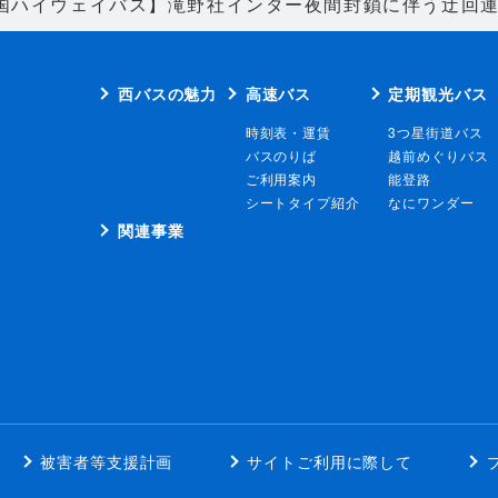
・中国ハイウェイバス】滝野社インター夜間封鎖に伴う迂回
西バスの魅力
高速バス
定期観光バス
時刻表・運賃
3つ星街道バス
バスのりば
越前めぐりバス
ご利用案内
能登路
シートタイプ紹介
なにワンダー
関連事業
被害者等支援計画
サイトご利用に際して