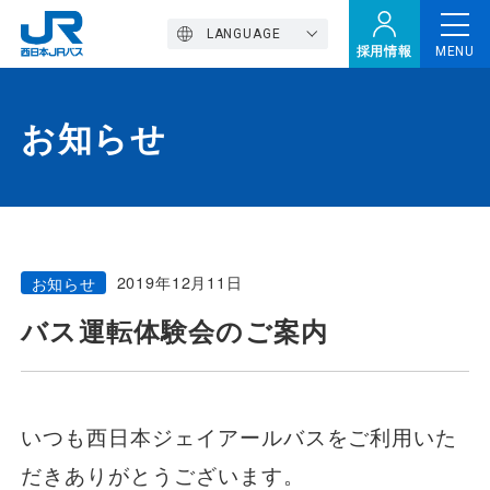
LANGUAGE
採用情報
MENU
お知らせ
トップページ
西バスの魅力
2019年12月11日
お知らせ
高速バス
バス運転体験会のご案内
定期観光バス
いつも西日本ジェイアールバスをご利用いた
おトクなきっぷ特集
だきありがとうございます。