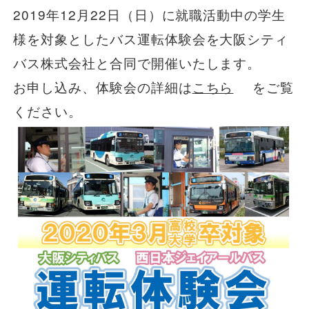
2019年12月22日（日）に就職活動中の学生
一般路線バス
様を対象としたバス運転体験会を大阪シティ
バス株式会社と合同で開催いたします。
貸切バス
お申し込み、体験会の詳細は
こちら
をご覧
ください。
関連事業
お知らせ
運行情報
お問い合わせ・Q&A
西日本JRバスについて