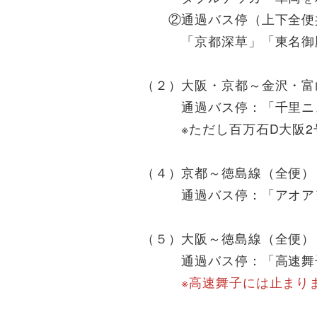
②通過バス停（上下全便
「京都深草」「東名御殿場
（２）大阪・京都～金沢・富
通過バス停：「千里ニュ
※ただし百万石D大阪2号（
（４）京都～徳島線（全便）
通過バス停：「アオアヲ
（５）大阪～徳島線（全便）
通過バス停：「高速舞子」
※高速舞子には止まり