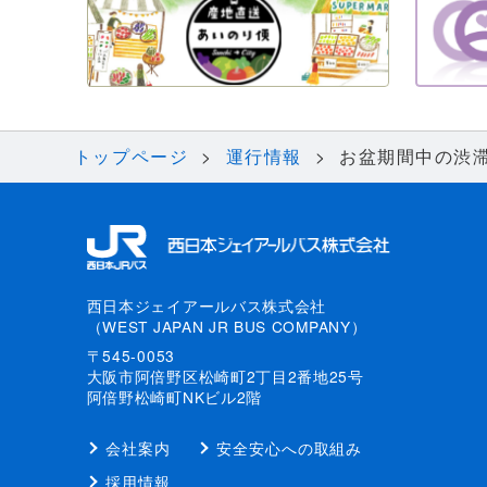
トップページ
運行情報
お盆期間中の渋
西日本ジェイアールバス株式会社
（WEST JAPAN JR BUS COMPANY）
〒545-0053
大阪市阿倍野区松崎町2丁目2番地25号
阿倍野松崎町NKビル2階
会社案内
安全安心への取組み
採用情報