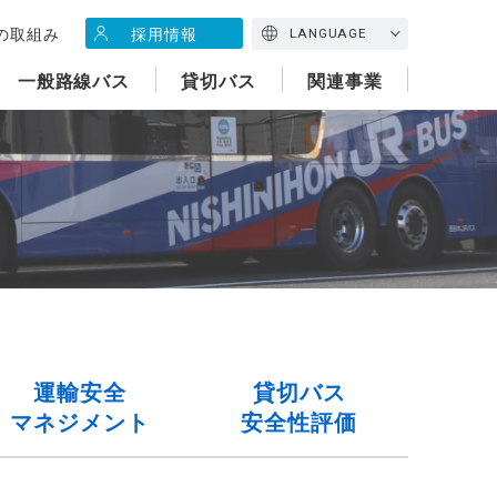
の取組み
採用情報
LANGUAGE
一般路線バス
貸切バス
関連事業
運輸安全
貸切バス
マネジメント
安全性評価