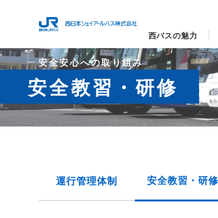
西バスの魅力
安全安心への取り組み
安全教習・研修
安全教習・
研
運行管理
体制