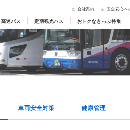
会社案内
安全安心へ
高速バス
定期観光バス
おトクなきっぷ特集
修
車両安全
対策
健康管理